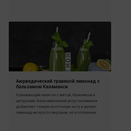
Аюрведический травяной лимонад с
бальзамом Каламанси
Освежающий напиток с мятой, базиликом и
цитрусами. Бальзамический уксус каламанси
добавляет тонкую восточную ноту и делает
лимонад не просто вкусным, но и полезным....