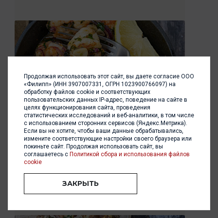
Продолжая использовать этот сайт, вы даете согласие ООО
«Филипп» (ИНН 3907007331, ОГРН 1023900766097) на
обработку файлов cookie и соответствующих
пользовательских данных IP-адрес, поведение на сайте в
целях функционирования сайта, проведения
статистических исследований и веб-аналитики, в том числе
Летняя закуска из креветок-гриль
с использованием сторонних сервисов (Яндекс.Метрика).
Если вы не хотите, чтобы ваши данные обрабатывались,
Секрет этих креветок — в двух продуктах
измените соответствующие настройки своего браузера или
VomFASS. Сначала они обжариваются в
покиньте сайт. Продолжая использовать сайт, вы
ароматном чесночном масле, а под конец к ним
соглашаетесь с
Политикой сбора и использования файлов
cookie
добавляется капелька бальзамического
уксуса...
ЗАКРЫТЬ