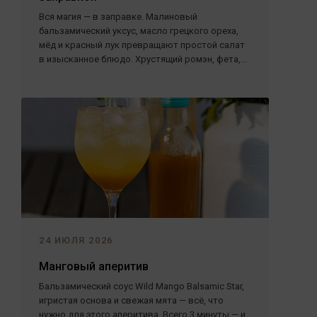
Вся магия — в заправке. Малиновый
бальзамический уксус, масло грецкого ореха,
мёд и красный лук превращают простой салат
в изысканное блюдо. Хрустящий ромэн, фета,...
24 ИЮЛЯ 2026
Манговый аперитив
Бальзамический соус Wild Mango Balsamic Star,
игристая основа и свежая мята — всё, что
нужно для этого аперитива. Всего 3 минуты — и