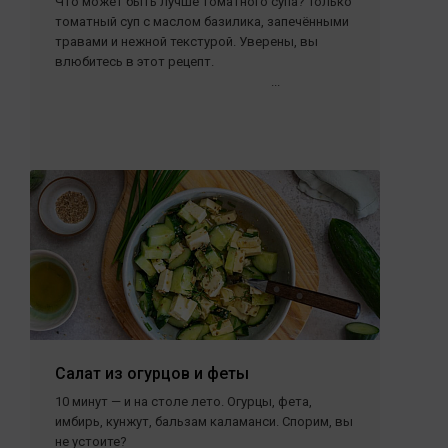
Что может быть лучше томатного супа? Только
томатный суп с маслом базилика, запечёнными
травами и нежной текстурой. Уверены, вы
влюбитесь в этот рецепт.
...
Салат из огурцов и феты
10 минут — и на столе лето. Огурцы, фета,
имбирь, кунжут, бальзам каламанси. Спорим, вы
не устоите?