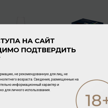
ТУПА НА САЙТ
ДИМО ПОДТВЕРДИТЬ
Т
Фужер игристое вино/
Набор: кулер + 2 бокала
шампанское Taste 283 мл
для шампанского "Pure"
/
фужер
/
набор
рмацию, не рекомендованную для лиц, не
592.00 ₽
2 256.00 ₽
нолетнего возраста. Сведения, размещенные на
чительно информационный характер и
ко для личного использования.