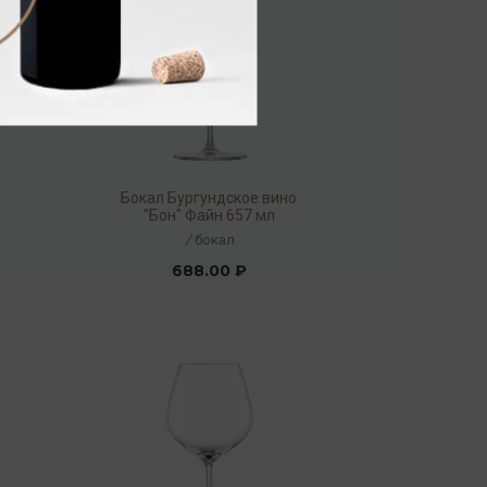
Бокал Бургундское вино
"Бон" Файн 657 мл
/
бокал
688.00 ₽