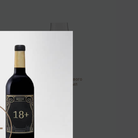
Бокал для крафтового
пива Basic 300 мл
/
бокал
422.40 ₽