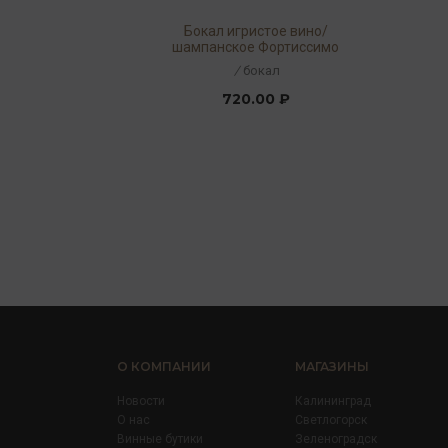
Бокал игристое вино/
шампанское Фортиссимо
240мл
/
бокал
720.00 ₽
О КОМПАНИИ
МАГАЗИНЫ
Новости
Калининград
О нас
Светлогорск
Винные бутики
Зеленоградск