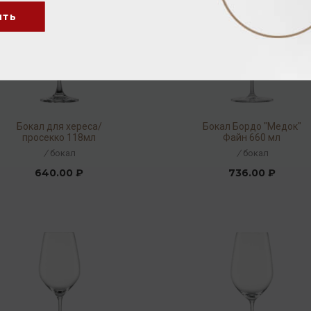
ить
Бокал для хереса/
Бокал Бордо "Медок"
просекко 118мл
Файн 660 мл
/
бокал
/
бокал
640.00 ₽
736.00 ₽