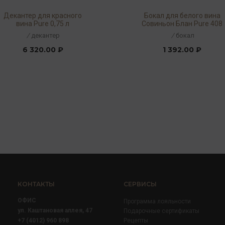
Декантер для красного
Бокал для белого вина
вина Pure 0,75 л
Совиньон Блан Pure 408
мл
/
декантер
/
бокал
6 320.00 ₽
1 392.00 ₽
КОНТАКТЫ
СЕРВИСЫ
ОФИС
Программа лояльности
ул. Каштановая аллея, 47
Подарочные сертификаты
+7 (4012) 960 898
Рецепты