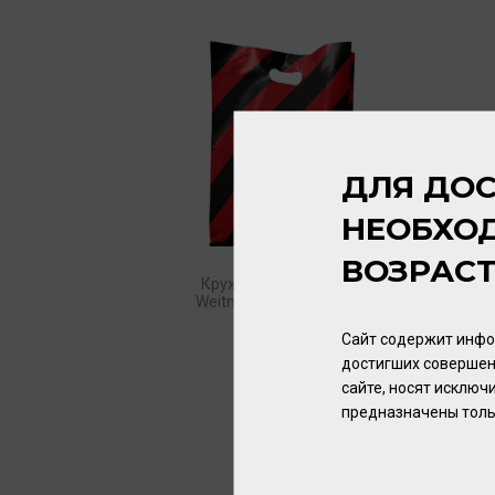
ДЛЯ ДОС
НЕОБХО
ВОЗРАС
Кружка керамическая
Weitnauer-Philipp 300мл
/
кружка
Сайт содержит инфо
336.00 ₽
достигших совершен
сайте, носят исклю
предназначены толь