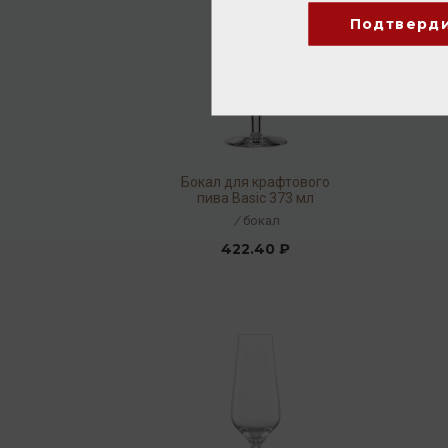
Подтверд
Бокал для крафтового
пива Basic 373 мл
/
бокал
422.40 ₽