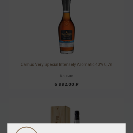
Camus Very Special Intensely Aromatic 40% 0,7л
Коньяк
6 992.00 ₽