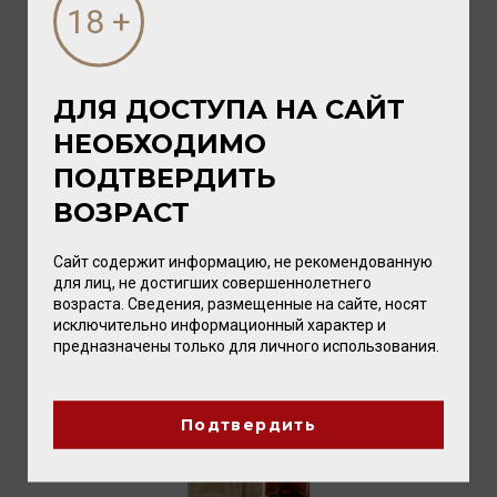
ДЛЯ ДОСТУПА НА САЙТ
НЕОБХОДИМО
Bas Armagnac Baron de Sigognac 1961 40% 0,7л
(wood.box)
ПОДТВЕРДИТЬ
Арманьяк
ВОЗРАСТ
55 360.00 ₽
Сайт содержит информацию, не рекомендованную
для лиц, не достигших совершеннолетнего
возраста. Сведения, размещенные на сайте, носят
исключительно информационный характер и
предназначены только для личного использования.
Подтвердить