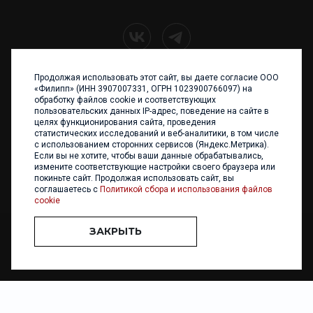
Продолжая использовать этот сайт, вы даете согласие ООО
+7 (4012) 960 898
«Филипп» (ИНН 3907007331, ОГРН 1023900766097) на
обработку файлов cookie и соответствующих
236017 Калининград,
пользовательских данных IP-адрес, поведение на сайте в
ул. Каштановая аллея, 47
целях функционирования сайта, проведения
Телефон: +7 4012 960 898,
статистических исследований и веб-аналитики, в том числе
+7 4012 960 856
с использованием сторонних сервисов (Яндекс.Метрика).
Если вы не хотите, чтобы ваши данные обрабатывались,
Написать нам
измените соответствующие настройки своего браузера или
покиньте сайт. Продолжая использовать сайт, вы
соглашаетесь с
Политикой сбора и использования файлов
cookie
ЗАКРЫТЬ
ООО «ФИЛИПП» © 2013 - 2026. Все права защищены
Разработка и
поддержка