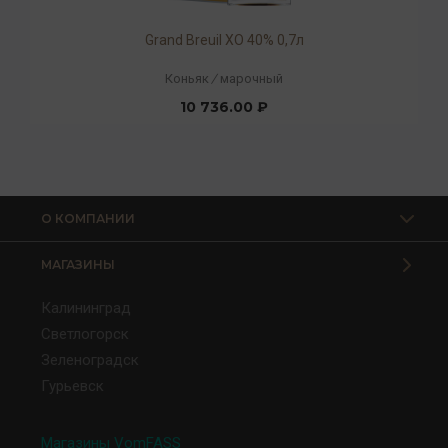
Grand Breuil XO 40% 0,7л
Коньяк
/
марочный
10 736.00 ₽
О КОМПАНИИ
МАГАЗИНЫ
Калининград
Светлогорск
Зеленоградск
Гурьевск
Магазины VomFASS