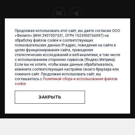
Продолжая использовать этот сайт, вы даете согласие ООО
+7 (4012) 960 898
«Филипп» (ИНН 3907007331, ОГРН 1023900766097) на
обработку файлов cookie и соответствующих
236017 Калининград,
пользовательских данных IP-адрес, поведение на сайте в
ул. Каштановая аллея, 47
целях функционирования сайта, проведения
Телефон: +7 4012 960 898,
статистических исследований и веб-аналитики, в том числе
+7 4012 960 856
с использованием сторонних сервисов (Яндекс.Метрика).
Если вы не хотите, чтобы ваши данные обрабатывались,
Написать нам
измените соответствующие настройки своего браузера или
покиньте сайт. Продолжая использовать сайт, вы
соглашаетесь с
Политикой сбора и использования файлов
cookie
ЗАКРЫТЬ
ООО «ФИЛИПП» © 2013 - 2026. Все права защищены
Разработка и
поддержка