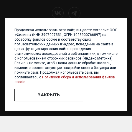
Продолжая использовать этот сайт, вы даете согласие ООО
+7 (4012) 960 898
«Филипп» (ИНН 3907007331, ОГРН 1023900766097) на
обработку файлов cookie и соответствующих
236017 Калининград,
пользовательских данных IP-адрес, поведение на сайте в
ул. Каштановая аллея, 47
целях функционирования сайта, проведения
Телефон: +7 4012 960 898,
статистических исследований и веб-аналитики, в том числе
+7 4012 960 856
с использованием сторонних сервисов (Яндекс.Метрика).
Если вы не хотите, чтобы ваши данные обрабатывались,
Написать нам
измените соответствующие настройки своего браузера или
покиньте сайт. Продолжая использовать сайт, вы
соглашаетесь с
Политикой сбора и использования файлов
cookie
ЗАКРЫТЬ
ООО «ФИЛИПП» © 2013 - 2026. Все права защищены
Разработка и
поддержка