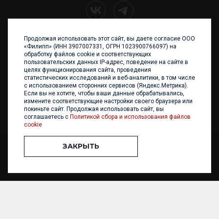
Продолжая использовать этот сайт, вы даете согласие ООО
+7 (4012) 960 898
«Филипп» (ИНН 3907007331, ОГРН 1023900766097) на
обработку файлов cookie и соответствующих
236017 Калининград,
пользовательских данных IP-адрес, поведение на сайте в
ул. Каштановая аллея, 47
целях функционирования сайта, проведения
Телефон: +7 4012 960 898,
статистических исследований и веб-аналитики, в том числе
+7 4012 960 856
с использованием сторонних сервисов (Яндекс.Метрика).
Если вы не хотите, чтобы ваши данные обрабатывались,
Написать нам
измените соответствующие настройки своего браузера или
покиньте сайт. Продолжая использовать сайт, вы
соглашаетесь с
Политикой сбора и использования файлов
cookie
ЗАКРЫТЬ
ООО «ФИЛИПП» © 2013 - 2026. Все права защищены
Разработка и
поддержка