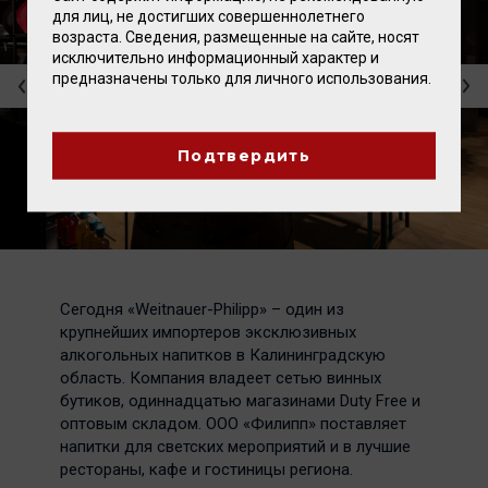
для лиц, не достигших совершеннолетнего
возраста. Сведения, размещенные на сайте, носят
исключительно информационный характер и
предназначены только для личного использования.
Подтвердить
Сегодня «Weitnauer-Philipp» – один из
крупнейших импортеров эксклюзивных
алкогольных напитков в Калининградскую
область. Компания владеет сетью винных
бутиков, одиннадцатью магазинами Duty Free и
оптовым складом. ООО «Филипп» поставляет
напитки для светских мероприятий и в лучшие
рестораны, кафе и гостиницы региона.