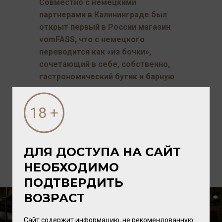
Совместно с немецкими
партнерами в Калининграде был
открыт первый в России магазин
vomFASS, что с немецкого
переводится как «из бочки»,
сочетающий в себе, собственно,
гастрономический бутик и барную
зону, в котором можно перед
покупкой попробовать
приглянувшиеся продукты или
напитки.
ДЛЯ ДОСТУПА НА САЙТ
НЕОБХОДИМО
ПОДТВЕРДИТЬ
ВОЗРАСТ
Сайт содержит информацию, не рекомендованную