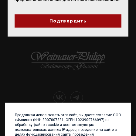
ПОДПИСЫВАЙТЕСЬ
Подтвердить
ВВЕСТИ E-MAIL
Продолжая использовать этот сайт, вы даете согласие ООО
+7 (4012) 960 898
«Филипп» (ИНН 3907007331, ОГРН 1023900766097) на
обработку файлов cookie и соответствующих
236017 Калининград,
пользовательских данных IP-адрес, поведение на сайте в
ул. Каштановая аллея, 47
целях функционирования сайта, проведения
Телефон: +7 4012 960 898,