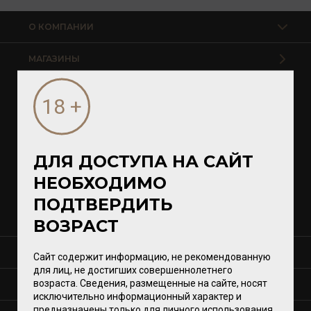
О КОМПАНИИ
МАГАЗИНЫ
Калининград
Светлогорск
Зеленоградск
Гурьевск
ДЛЯ ДОСТУПА НА САЙТ
НЕОБХОДИМО
Магазины VomFASS
ПОДТВЕРДИТЬ
ВОЗРАСТ
СЕРВИСЫ
Сайт содержит информацию, не рекомендованную
для лиц, не достигших совершеннолетнего
возраста. Сведения, размещенные на сайте, носят
КОНТАКТЫ
исключительно информационный характер и
предназначены только для личного использования.