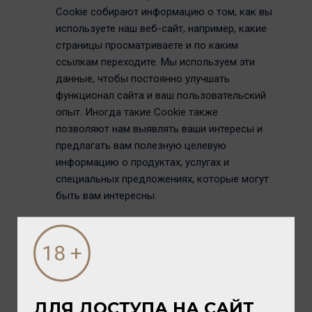
Cookie собирают информацию о том, как вы
используете наш веб-сайт, например, какие
страницы просматриваете и по каким
ссылкам переходите. Мы используем эти
данные, чтобы постоянно улучшать
функционал сайта и ваш пользовательский
опыт. Иногда такие Cookie также
позволяют нам выявлять ваши интересы и
предлагать вам полезную целевую
информацию о продуктах, услугах и
специальных предложениях, которые могут
быть вам интересны.
Обязательные Cookie: Это минимальный
набор Cookie, необходимый для корректной
и стабильной работы веб-сайта. Без них
некоторые ключевые функции сайта могут
быть недоступны.
ДЛЯ ДОСТУПА НА САЙТ