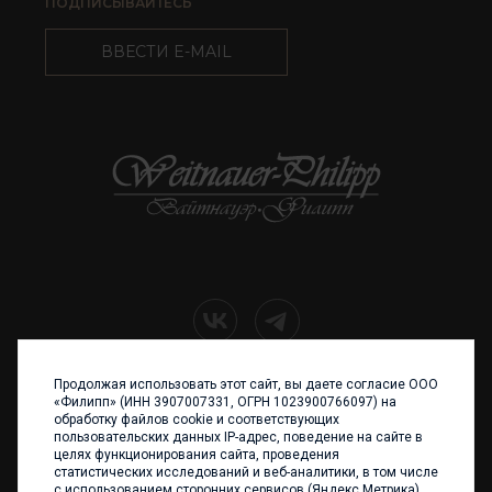
ПОДПИСЫВАЙТЕСЬ
ВВЕСТИ E-MAIL
Продолжая использовать этот сайт, вы даете согласие ООО
+7 (4012) 960 898
«Филипп» (ИНН 3907007331, ОГРН 1023900766097) на
обработку файлов cookie и соответствующих
236017 Калининград,
пользовательских данных IP-адрес, поведение на сайте в
ул. Каштановая аллея, 47
целях функционирования сайта, проведения
Телефон: +7 4012 960 898,
статистических исследований и веб-аналитики, в том числе
+7 4012 960 856
с использованием сторонних сервисов (Яндекс.Метрика).