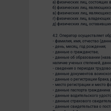
а) физических лиц, состоящих
б) физических лиц, являющихс
в) физических лиц, являющихс
г) физических лиц, владеющих 
д) физических лиц, оставивших
4.2. Оператор осуществляет о
- фамилия, имя, отчество (данн
- день, месяц, год рождения;
- данные о гражданстве;
- данные об образовании (наз
наличие ученых степеней, дан
- сведения о периодах трудово
- данные документов воинског
- данные о регистрации брака,
- место регистрации и место 
- данные паспорта гражданина
- данные водительского удост
- данные страхового свидетель
- данные свидетельства о пост