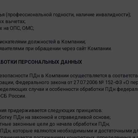
ья (профессиональной годности, наличие инвалидности);
ых вычетах;
х на ОПС, ОМС;
оискателями должностей в Компании;
аявителями при обращении через сайт Компании.
РАБОТКИ ПЕРСОНАЛЬНЫХ ДАННЫХ
 безопасности ПДн в Компании осуществляется в соответст
ации, Федерального закона от 27.07.2006 № 152-ФЗ «О пе
пределяющих случаи и особенности обработки ПДн федера
СБ России.
ания придерживается следующих принципов:
ботку ПДн на законной и справедливой основе;
тные законные цели до начала обработки ПДн;
е ПДн, которые являются необходимыми и достаточными дл
граничивается достижением конкретных, определенных и 