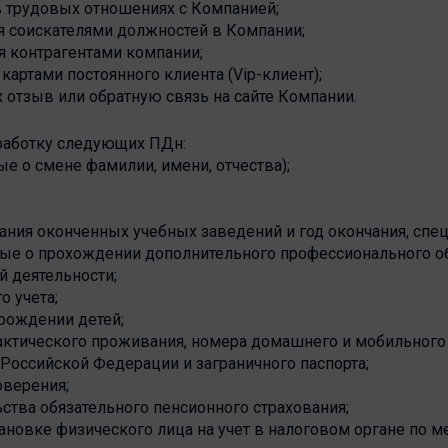
 в трудовых отношениях с Компанией;
я соискателями должностей в Компании;
я контрагентами компании;
картами постоянного клиента (Vip-клиент);
 отзыв или обратную связь на сайте Компании.
бработку следующих ПДн:
ые о смене фамилии, имени, отчества);
вания оконченных учебных заведений и год окончания, спе
ные о прохождении дополнительного профессионального об
й деятельности;
о учета;
 рождении детей;
фактического проживания, номера домашнего и мобильного
 Российской Федерации и заграничного паспорта;
оверения;
ства обязательного пенсионного страхования;
ановке физического лица на учет в налоговом органе по м