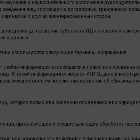
для изучения и неукоснительного исполнения руководителя
 сведения лиц, состоящих в договорных, гражданско-пра
 партнеров и других заинтересованных сторон.
я доведение до сведения субъектов ПДн позиции и намер
ьных данных.
итики используются следующие термины, сокращения:
– любая информация, относящаяся к прямо или косвенно 
у. К такой информации относятся: Ф.И.О., дата и место р
ном, имущественном положении, сведения об образовании, 
ицо, которое прямо или косвенно определено или опреде
е лицо, организующие и осуществляющие обработку персо
ствие или совокупность действий с персональными данны