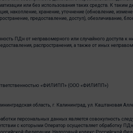
тизации или без использования таких средств. К таким де
ация, накопление, хранение, уточнение (обновление, измене
ространение, предоставление, доступ), обезличивание, бло
ность ПДн от неправомерного или случайного доступа к ни
редоставления, распространения, а также от иных неправ
й ответственностью «ФИЛИПП» (ООО «ФИЛИПП»)
нинградская область, г. Калининград, ул. Каштановая Аллея
работки персональных данных является совокупность след
етствии с которыми Оператор осуществляет обработку ПДн
Российской Федерации, Налоговый кодекс Российской Фед