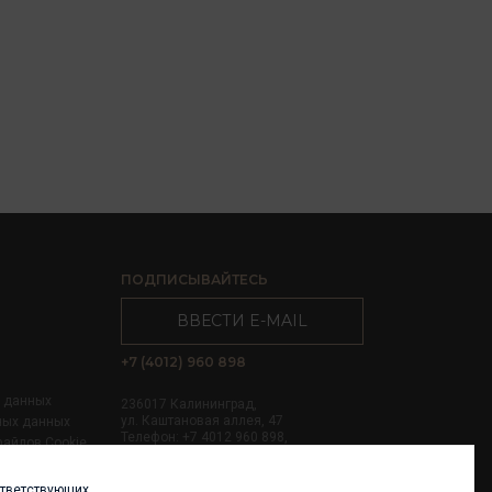
ПОДПИСЫВАЙТЕСЬ
ВВЕСТИ E-MAIL
+7 (4012) 960 898
х данных
236017 Калининград,
ул. Каштановая аллея, 47
ных данных
Телефон: +7 4012 960 898,
файлов Cookie
+7 4012 960 856
ответствующих
Написать нам