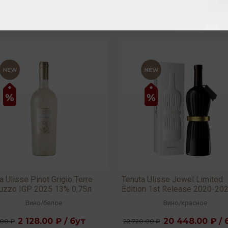
a Ulisse Pinot Grigio Terre
Tenuta Ulisse Jewel Limited
ruzzo IGP 2025 13% 0,75л
Edition 1st Release 2020-20
2022 15,5% 0,75л
Вино
/
белое
Вино
/
красное
2 128.00 ₽ / бут
20 448.00 ₽ / 
.00 ₽
22 720.00 ₽