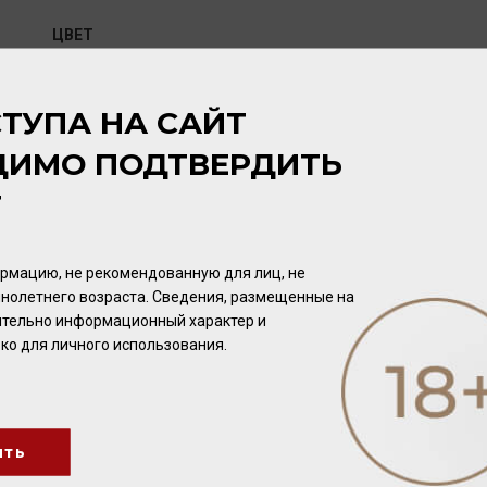
ЦВЕТ
Янтарный.
ТУПА НА САЙТ
АРОМАТ
ДИМО ПОДТВЕРДИТЬ
Соблазнительный аромат с нотами цветов винограда, на с
липы и сухоцвета.
Т
ВКУС
рмацию, не рекомендованную для лиц, не
Тонкий, фруктовый, с нотами абрикоса и груши. Мягкое посл
нолетнего возраста. Сведения, размещенные на
чительно информационный характер и
ко для личного использования.
ПОТЕНЦИАЛ ВЫДЕРЖКИ
Выдержка 10 лет.
ить