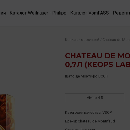
нии
Каталог Weitnauer - Philipp
Каталог VomFASS
Рецепт
/
/
Коньяк
марочный
Chateau de Mon
CHATEAU DE MO
0,7Л (KEOPS LA
Шато де Монтифо ВСОП
Vivino
4.5
Категория качества:
VSOP
Бренд:
Chateau de Montifaud
Страна:
Франция