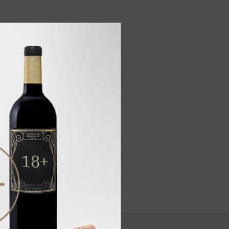
мену которым приходят нюансы
евкусие.