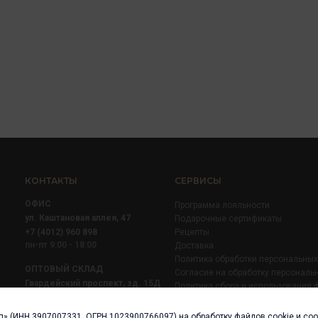
КОНТАКТЫ
СЕРВИСЫ
ОФИС
Программа лояльности
ул. Каштановая аллея, 47
Подарочные сертификаты
+7 (4012) 960 898
Рецепты
пн-пт 9:00 - 18:00
Доставка
Политика обработки персональны
ОПТОВЫЙ СКЛАД
Согласие на обработку персональ
Гвардейский проспект, зд. 15Д
Политика сбора и использования 
+7 (4012) 52 02 51
+7 (921) 710 02 51
п» (ИНН 3907007331, ОГРН 1023900766097) на обработку файлов cookie и со