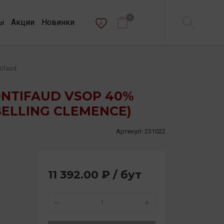
0
ы
Акции
Новинки
0
tifaud
NTIFAUD VSOP 40%
BELLING CLEMENCE)
Артикул:
231022
11 392.00 ₽ / бут