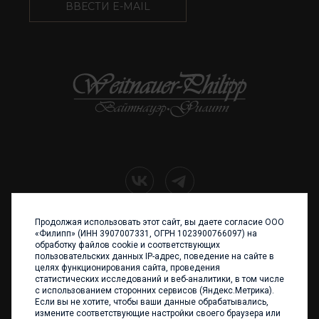
ВВЕСТИ E-MAIL
Продолжая использовать этот сайт, вы даете согласие ООО
+7 (4012) 960 898
«Филипп» (ИНН 3907007331, ОГРН 1023900766097) на
обработку файлов cookie и соответствующих
236017 Калининград,
пользовательских данных IP-адрес, поведение на сайте в
ул. Каштановая аллея, 47
целях функционирования сайта, проведения
Телефон: +7 4012 960 898,
статистических исследований и веб-аналитики, в том числе
+7 4012 960 856
с использованием сторонних сервисов (Яндекс.Метрика).
Если вы не хотите, чтобы ваши данные обрабатывались,
Написать нам
измените соответствующие настройки своего браузера или