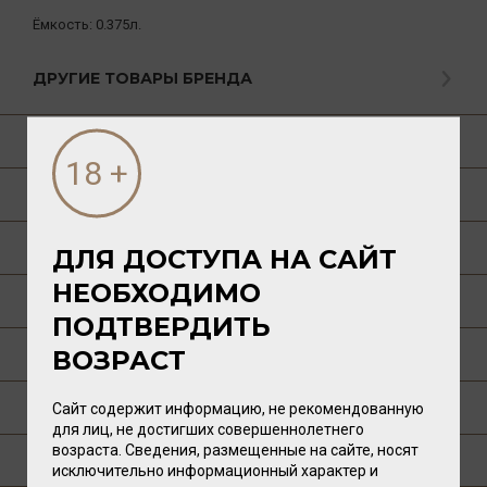
Ёмкость:
0.375л.
ДРУГИЕ ТОВАРЫ БРЕНДА
О ТОВАРЕ
ГАСТРОНОМИЯ
О РЕГИОНЕ
ДЛЯ ДОСТУПА НА САЙТ
НЕОБХОДИМО
О ПРОИЗВОДИТЕЛЕ
ПОДТВЕРДИТЬ
ТЕХНОЛОГИЯ
ВОЗРАСТ
ПУБЛИКАЦИИ О ТОВАРЕ
Сайт содержит информацию, не рекомендованную
для лиц, не достигших совершеннолетнего
возраста. Сведения, размещенные на сайте, носят
ГДЕ КУПИТЬ?
исключительно информационный характер и