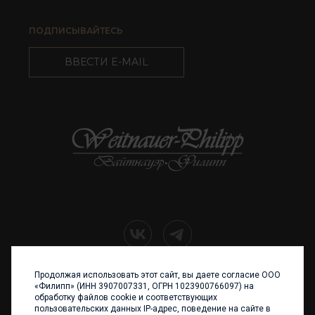
ПОДПИСЫВАЙТЕСЬ
ВВЕСТИ E-MAIL
Продолжая использовать этот сайт, вы даете согласие ООО
+7 (4012) 960 898
«Филипп» (ИНН 3907007331, ОГРН 1023900766097) на
обработку файлов cookie и соответствующих
236017 Калининград,
пользовательских данных IP-адрес, поведение на сайте в
ул. Каштановая аллея, 47