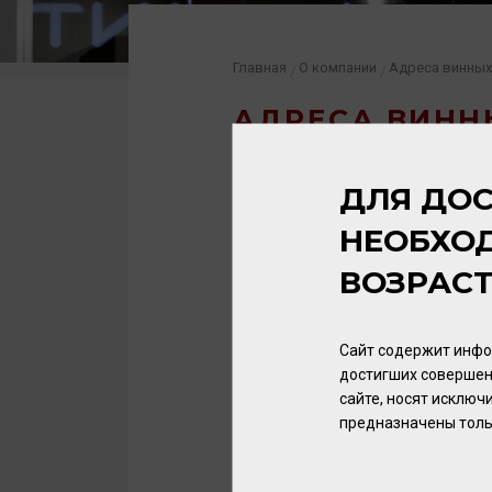
Главная
О компании
Адреса винных
/
/
АДРЕСА ВИНН
ДЛЯ ДОС
КАЛИНИНГРАД
НЕОБХО
ГУРЬЕВСК
ВОЗРАС
СВЕТЛОГОРСК
Сайт содержит инфо
ЗЕЛЕНОГРАДСК
достигших совершен
сайте, носят исклю
предназначены толь