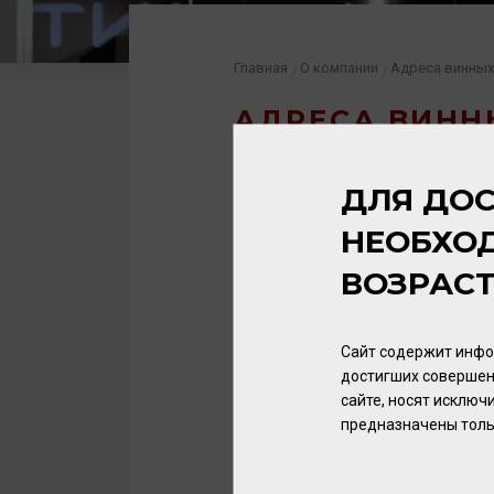
Главная
О компании
Адреса винных
/
/
АДРЕСА ВИНН
ДЛЯ ДОС
КАЛИНИНГРАД
НЕОБХО
ГУРЬЕВСК
ВОЗРАС
СВЕТЛОГОРСК
Сайт содержит инфо
ЗЕЛЕНОГРАДСК
достигших совершен
сайте, носят исклю
предназначены толь