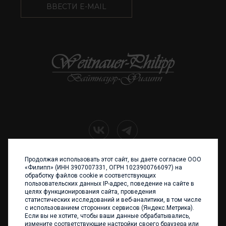
ВВЕСТИ E-MAIL
Продолжая использовать этот сайт, вы даете согласие ООО
+7 (4012) 960 898
«Филипп» (ИНН 3907007331, ОГРН 1023900766097) на
обработку файлов cookie и соответствующих
236017 Калининград,
пользовательских данных IP-адрес, поведение на сайте в
ул. Каштановая аллея, 47
целях функционирования сайта, проведения
Телефон: +7 4012 960 898,
статистических исследований и веб-аналитики, в том числе
+7 4012 960 856
с использованием сторонних сервисов (Яндекс.Метрика).
Если вы не хотите, чтобы ваши данные обрабатывались,
Написать нам
измените соответствующие настройки своего браузера или