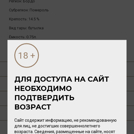
Регион:
Бордо
Субрегион:
Помероль
Крепость:
14.5 %
Вид тары:
бутылка
Ёмкость:
0.75л.
ДРУГИЕ ТОВАРЫ БРЕНДА
О ТОВАРЕ
ДЛЯ ДОСТУПА НА САЙТ
ГАСТРОНОМИЯ
НЕОБХОДИМО
ПОДТВЕРДИТЬ
О РЕГИОНЕ
ВОЗРАСТ
О ПРОИЗВОДИТЕЛЕ
Сайт содержит информацию, не рекомендованную
для лиц, не достигших совершеннолетнего
ТЕХНОЛОГИЯ
возраста. Сведения, размещенные на сайте, носят