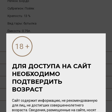
Регион:
Бордо
Субрегион:
Пойяк
Крепость:
13 %
Вид тары:
бутылка
Ёмкость:
0.75л.
ДРУГИЕ ТОВАРЫ БРЕНДА
О ТОВАРЕ
ДЛЯ ДОСТУПА НА САЙТ
ГАСТРОНОМИЯ
НЕОБХОДИМО
ПОДТВЕРДИТЬ
О РЕГИОНЕ
ВОЗРАСТ
О ПРОИЗВОДИТЕЛЕ
Сайт содержит информацию, не рекомендованную
для лиц, не достигших совершеннолетнего
ТЕХНОЛОГИЯ
возраста. Сведения, размещенные на сайте, носят