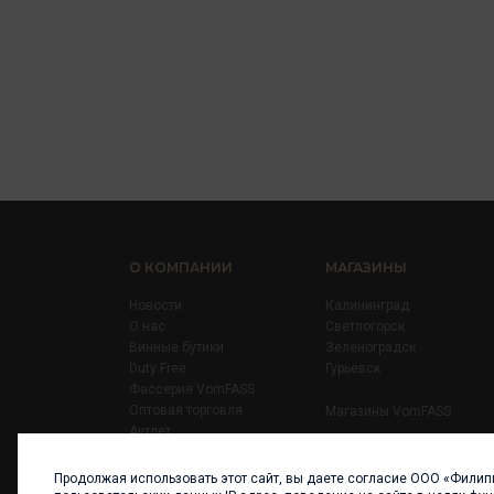
О КОМПАНИИ
МАГАЗИНЫ
Новости
Калининград
О нас
Светлогорск
Винные бутики
Зеленоградск
Duty Free
Гурьевск
Фассерия VomFASS
Оптовая торговля
Магазины VomFASS
Аутлет
Правила
Карьера
Продолжая использовать этот сайт, вы даете согласие ООО «Филип