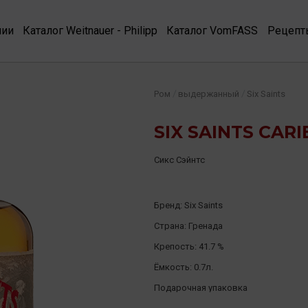
нии
Каталог Weitnauer - Philipp
Каталог VomFASS
Рецепт
/
/
Ром
выдержанный
Six Saints
SIX SAINTS CAR
Сикс Сэйнтс
Бренд:
Six Saints
Страна:
Гренада
Крепость:
41.7 %
Ёмкость:
0.7л.
Подарочная упаковка