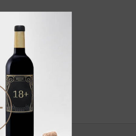
с оттенками специй, мускатного