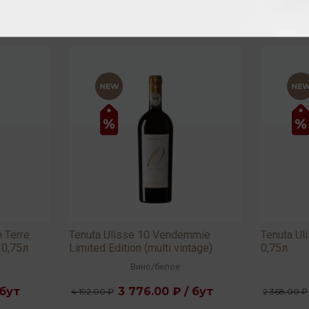
ta Ulisse 10 Vendemmie
Tenuta Ulisse Rose 2025 13
ed Edition (multi vintage)
0,75л
 0,75л
Вино
/
белое
Вино
/
розовое
3 776.00 ₽ / бут
2 128.00 ₽ / бут
.00 ₽
2 368.00 ₽