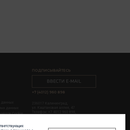
ПОДПИСЫВАЙТЕСЬ
ВВЕСТИ E-MAIL
+7 (4012) 960 898
х данных
236017 Калининград,
ул. Каштановая аллея, 47
ных данных
Телефон: +7 4012 960 898,
файлов Cookie
+7 4012 960 856
ответствующих
Написать нам