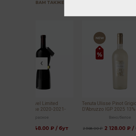
ВАМ ТАКЖЕ ПОНРАВИТСЯ
 Limited
Tenuta Ulisse Pinot Grigio Terre
Tenu
 2020-2021-
D'Abruzzo IGP 2025 13% 0,75л
Limit
13,5%
ное
Вино
/
белое
00 ₽ / бут
2 128.00 ₽ / бут
2 368.00 ₽
4 192