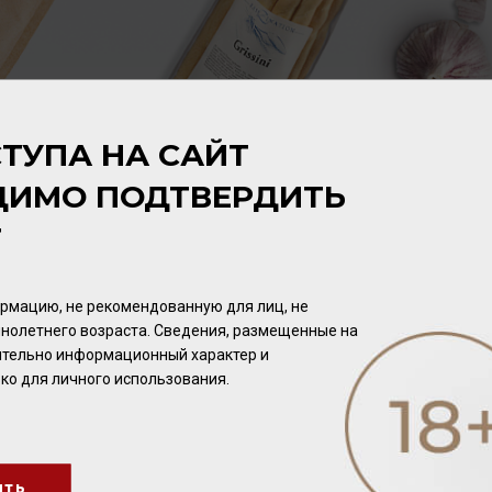
ТУПА НА САЙТ
ДИМО ПОДТВЕРДИТЬ
Т
рмацию, не рекомендованную для лиц, не
нолетнего возраста. Сведения, размещенные на
чительно информационный характер и
ко для личного использования.
Grissini alle Olive 200г
ить
неки
/
хлебобулочное изделие