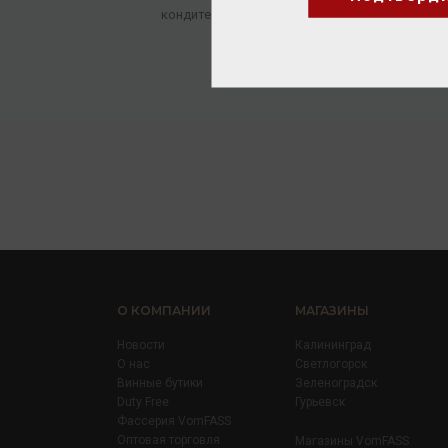
кондитерские мучные изделия
320.00 ₽
О КОМПАНИИ
МАГАЗИНЫ
Новости
Калининград
О нас
Светлогорск
Винные бутики
Зеленоградск
Duty Free
Гурьевск
Фассерия VomFASS
Оптовая торговля
Магазины VomFASS