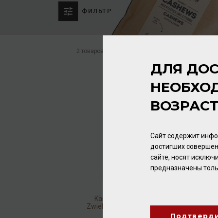
ФИЛЬТР
2 товаров
ДЛЯ ДОС
НЕОБХО
ВОЗРАС
Сайт содержит инфо
достигших совершен
сайте, носят исклю
предназначены толь
Käsegebäck Gouda,
Zwiebel & Knoblauch 60г
Подтверд
Снеки
/
С