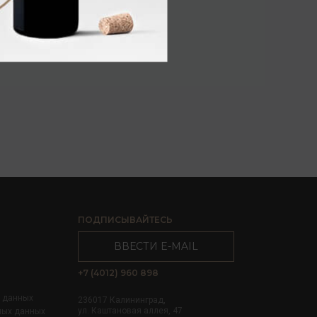
ПОДПИСЫВАЙТЕСЬ
ВВЕСТИ E-MAIL
+7 (4012) 960 898
х данных
236017 Калининград,
ул. Каштановая аллея, 47
ных данных