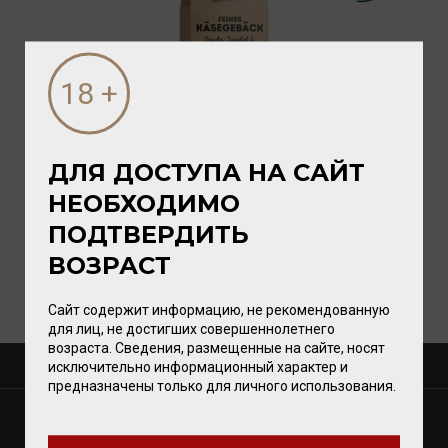
ДЛЯ ДОСТУПА НА САЙТ
Käsegebäck Gouda, Zwiebel & Knoblauch 60г
НЕОБХОДИМО
Снеки
/
кондитерские мучные изделия
ПОДТВЕРДИТЬ
320.00 ₽
ВОЗРАСТ
Сайт содержит информацию, не рекомендованную
для лиц, не достигших совершеннолетнего
возраста. Сведения, размещенные на сайте, носят
исключительно информационный характер и
О КОМПАНИИ
предназначены только для личного использования.
МАГАЗИНЫ