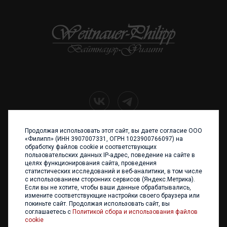
Продолжая использовать этот сайт, вы даете согласие ООО
+7 (4012) 960 898
«Филипп» (ИНН 3907007331, ОГРН 1023900766097) на
обработку файлов cookie и соответствующих
236017 Калининград,
пользовательских данных IP-адрес, поведение на сайте в
ул. Каштановая аллея, 47
целях функционирования сайта, проведения
Телефон: +7 4012 960 898,
статистических исследований и веб-аналитики, в том числе
+7 4012 960 856
с использованием сторонних сервисов (Яндекс.Метрика).
Если вы не хотите, чтобы ваши данные обрабатывались,
Написать нам
измените соответствующие настройки своего браузера или
покиньте сайт. Продолжая использовать сайт, вы
соглашаетесь с
Политикой сбора и использования файлов
cookie