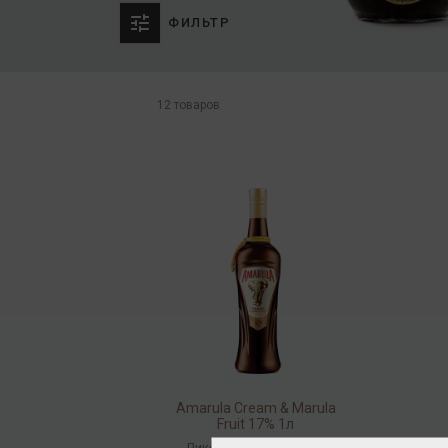
ФИЛЬТР
12 товаров
Amarula Cream & Marula
Fruit 17% 1л
Ликёр
/
эмульсионный