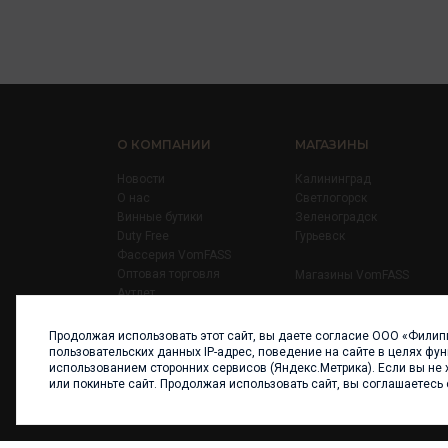
О КОМПАНИИ
МАГАЗИНЫ
Новости
Калининград
О нас
Светлогорск
Винные бутики
Зеленоградск
Duty Free
Гурьевск
Фассерия VomFASS
Оптовая торговля
Магазины VomFASS
Аутлет
Правила
Карьера
Продолжая использовать этот сайт, вы даете согласие ООО «Филип
Контакты
пользовательских данных IP-адрес, поведение на сайте в целях фу
использованием сторонних сервисов (Яндекс.Метрика). Если вы не 
или покиньте сайт. Продолжая использовать сайт, вы соглашаетесь