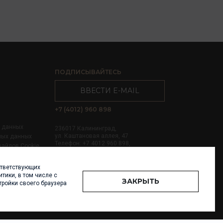
ПОДПИСЫВАЙТЕСЬ
ВВЕСТИ E-MAIL
+7 (4012) 960 898
х данных
236017 Калининград,
ул. Каштановая аллея, 47
ных данных
Телефон: +7 4012 960 898,
файлов Cookie
+7 4012 960 856
ответствующих
Написать нам
тики, в том числе с
ЗАКРЫТЬ
тройки своего браузера