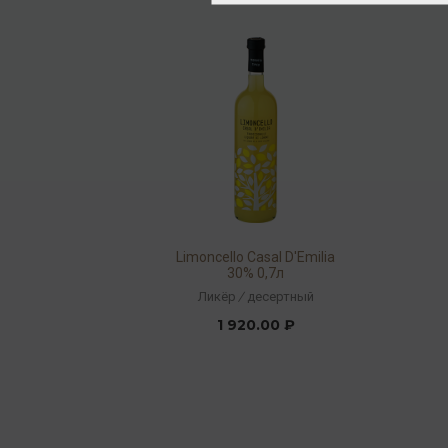
Limoncello Casal D'Emilia
30% 0,7л
Ликёр
/
десертный
1 920.00 ₽