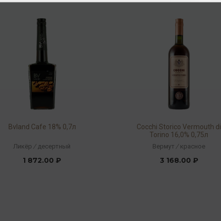
Bvland Cafe 18% 0,7л
Cocchi Storico Vermouth d
Torino 16,0% 0,75л
Ликёр
/
десертный
Вермут
/
красное
1 872.00 ₽
3 168.00 ₽