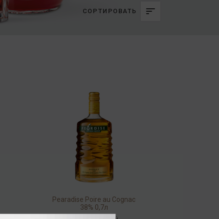
СОРТИРОВАТЬ
Pearadise Poire au Cognac
38% 0,7л
Ликёр
/
крепкий