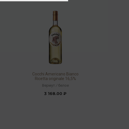
i
Cocchi Americano Bianco
Ricetta originale 16,5%
0,75л
Вермут
/
белое
3 168.00 ₽