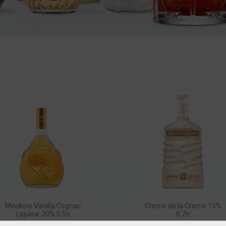
Meukow Vanilla Cognac
Creme de la Creme 15%
Liqueur 30% 0,5л
0,7л
Ликёр
/
десертный
Ликёр
/
эмульсионный