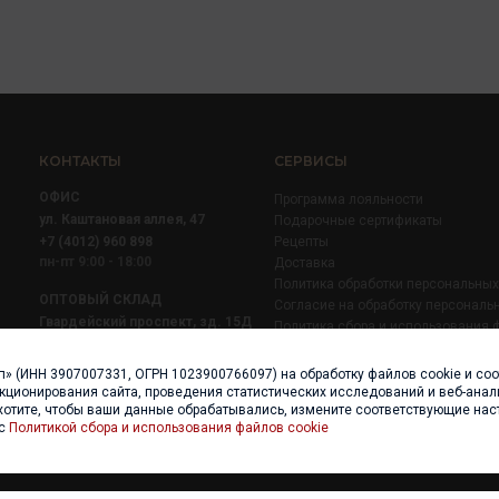
КОНТАКТЫ
СЕРВИСЫ
ОФИС
Программа лояльности
ул. Каштановая аллея, 47
Подарочные сертификаты
+7 (4012) 960 898
Рецепты
пн-пт 9:00 - 18:00
Доставка
Политика обработки персональны
ОПТОВЫЙ СКЛАД
Согласие на обработку персональ
Гвардейский проспект, зд. 15Д
Политика сбора и использования 
+7 (4012) 52 02 51
+7 (921) 710 02 51
п» (ИНН 3907007331, ОГРН 1023900766097) на обработку файлов cookie и со
пн-пт 8:00 - 17:00
нкционирования сайта, проведения статистических исследований и веб-анали
хотите, чтобы ваши данные обрабатывались, измените соответствующие нас
 с
Политикой сбора и использования файлов cookie