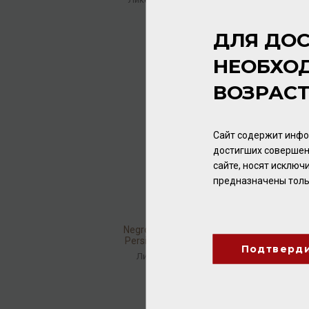
4 080.00 ₽
ДЛЯ ДОС
НЕОБХО
ВОЗРАС
Сайт содержит инфо
достигших совершен
сайте, носят исклю
предназначены толь
Negroni Antica Distilleria
Persica Grappa e Pesca
Подтверд
32% 0,7л
Ликёр
/
десертный
2 432.00 ₽