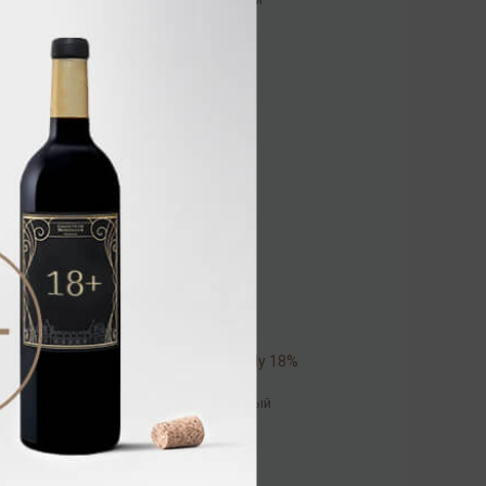
4 992.00 ₽
Bvland Cherry Brandy 18%
0,7л
Ликёр
/
десертный
1 840.00 ₽