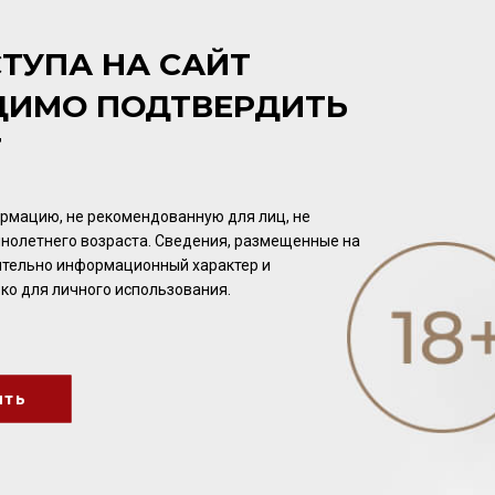
3 360.00 ₽
4 768.00 ₽
ТУПА НА САЙТ
ДИМО ПОДТВЕРДИТЬ
Т
рмацию, не рекомендованную для лиц, не
нолетнего возраста. Сведения, размещенные на
чительно информационный характер и
ко для личного использования.
Negroni Antica Distilleria
Negroni Antica Distilleria
Bitter Negroni 25% 1л
Limoncello 28% 0,5л
ить
Настойка
Ликёр
/
десертный
2 432.00 ₽
1 792.00 ₽