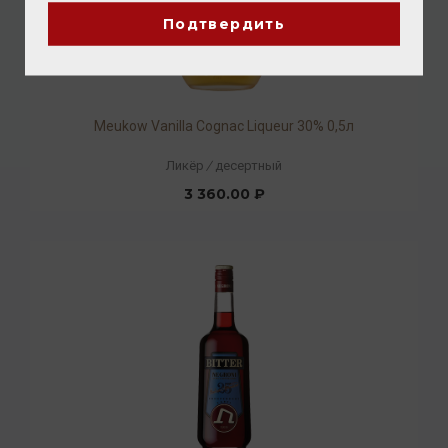
Подтвердить
Meukow Vanilla Cognac Liqueur 30% 0,5л
Ликёр
/
десертный
3 360.00 ₽