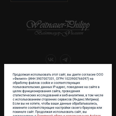
Продолжая использовать этот сайт, вы даете согласие ООО
+7 (4012) 960 898
«Филипп» (ИНН 3907007331, ОГРН 1023900766097) на
обработку файлов cookie и соответствующих
236017 Калининград,
пользовательских данных IP-адрес, поведение на сайте в
ул. Каштановая аллея, 47
целях функционирования сайта, проведения
Телефон: +7 4012 960 898,
статистических исследований и веб-аналитики, в том числе
+7 4012 960 856
с использованием сторонних сервисов (Яндекс.Метрика).
Если вы не хотите, чтобы ваши данные обрабатывались,
Написать нам
измените соответствующие настройки своего браузера или
покиньте сайт. Продолжая использовать сайт, вы